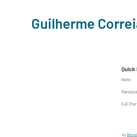
Guilherme Correi
Quick 
Início
Serviço
FJC Por
by
Blend