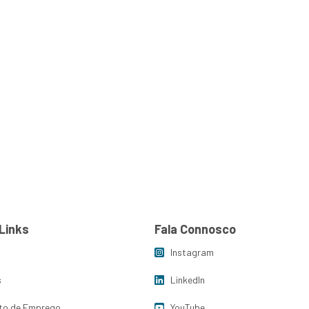
Category:
Marke
s
Insights
FJC Porto de Emprego
Links
Fala Connosco
Instagram
s
LinkedIn
to de Emprego
YouTube