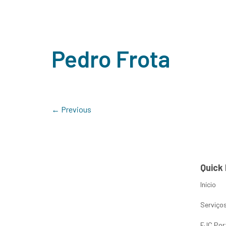
Department 
Home
Sobre Nós
Serviço
Pedro Frota
←
Previous
Quick 
Início
Serviço
FJC Por