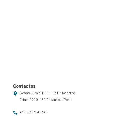
ting
PT
EN
Contactos
Contactos
Casas Rurais, FEP, Rua Dr. Roberto
Frias, 4200-464 Paranhos, Porto
+351 938 970 233