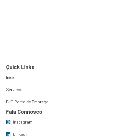
Guilherme Gonçalves
PT
EN
Sobre Nós
FJC Porto de
Quick Links
Início
Serviços
FJC Porto de Emprego
Fala Connosco
Instagram
LinkedIn