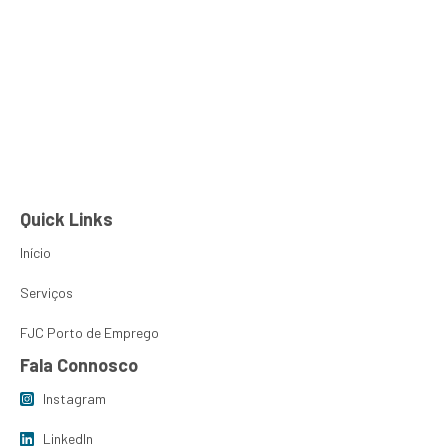
Hugo Teixeira
PT
EN
Sobre Nós
FJC Porto de
Quick Links
Início
Serviços
FJC Porto de Emprego
Fala Connosco
Instagram
LinkedIn