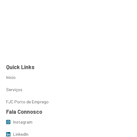
Izabella Duarte
PT
EN
Sobre Nós
FJC Porto de
Quick Links
Início
Serviços
FJC Porto de Emprego
Fala Connosco
Instagram
LinkedIn