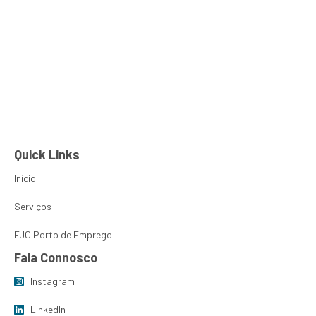
Mara Domingues
PT
EN
Sobre Nós
FJC Porto de
Quick Links
Início
Serviços
FJC Porto de Emprego
Fala Connosco
Instagram
LinkedIn