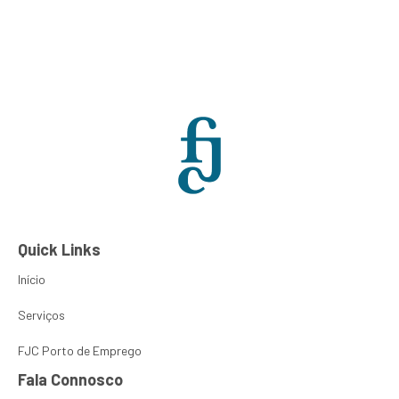
Matilde Barbas
PT
EN
Sobre Nós
FJC Porto de
Quick Links
Início
Serviços
FJC Porto de Emprego
Fala Connosco