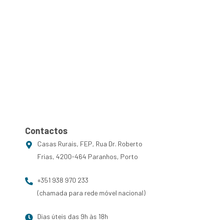
ng
PT
EN
Contactos
Contactos
Casas Rurais, FEP, Rua Dr. Roberto
Frias, 4200-464 Paranhos, Porto
+351 938 970 233
(chamada para rede móvel nacional)
Dias úteis das 9h às 18h