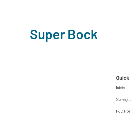
Project Cat
Home
Sobre Nós
Serviço
Super Bock
Quick 
Início
Serviço
FJC Por