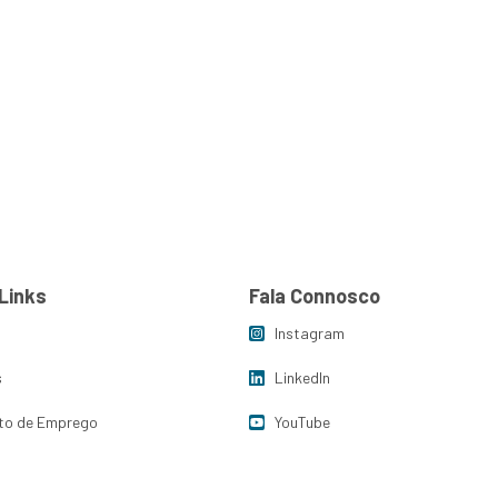
egory:
Outsourci
s
Insights
FJC Porto de Emprego
Links
Fala Connosco
Instagram
s
LinkedIn
to de Emprego
YouTube