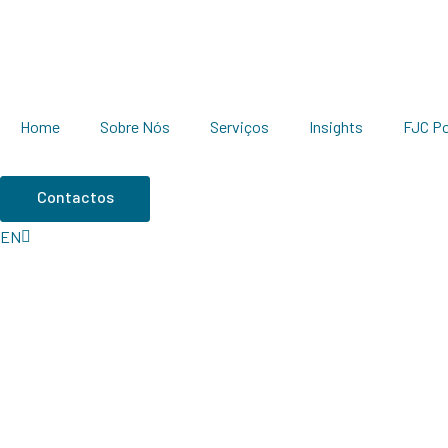
Home
Sobre Nós
Serviços
Insights
FJC P
Contactos
EN
PT