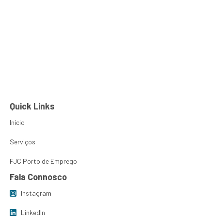
Ana Fernandes
PT
EN
Sobre Nós
FJC Porto de
Quick Links
Início
Serviços
FJC Porto de Emprego
Fala Connosco
Instagram
LinkedIn