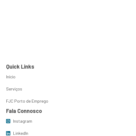
Manuel Vieira
PT
EN
Sobre Nós
FJC Porto de
Quick Links
Início
Serviços
FJC Porto de Emprego
Fala Connosco
Instagram
LinkedIn