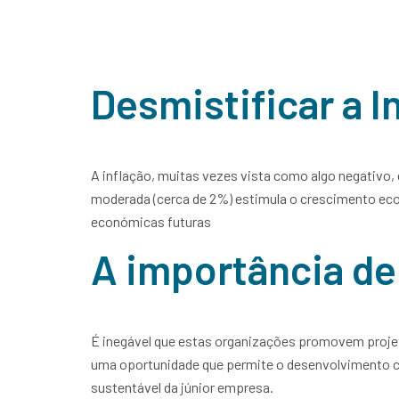
Categoria:
N
Home
Sobre Nós
Serviço
Desmistificar a I
A inflação, muitas vezes vista como algo negativo, 
moderada (cerca de 2%) estimula o crescimento eco
económicas futuras
A importância de
É inegável que estas organizações promovem projet
uma oportunidade que permite o desenvolvimento 
sustentável da júnior empresa.