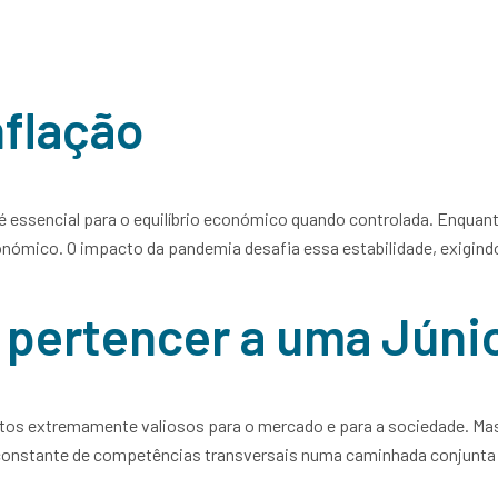
oticias
s
Insights
FJC Porto de Emprego
nflação
é essencial para o equilíbrio económico quando controlada. Enquant
nómico. O impacto da pandemia desafia essa estabilidade, exigin
 pertencer a uma Jún
os extremamente valiosos para o mercado e para a sociedade. Mas 
constante de competências transversais numa caminhada conjunta