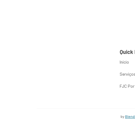
Project Cat
Home
Sobre Nós
Serviço
Quick 
Início
Serviço
FJC Por
by
Blend