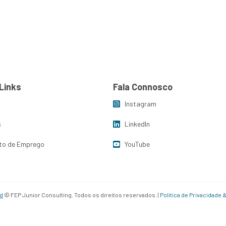
egory:
Plano De M
s
Insights
FJC Porto de Emprego
Links
Fala Connosco
Instagram
s
LinkedIn
to de Emprego
YouTube
d
© FEP Junior Consulting. Todos os direitos reservados. |
Política de Privacidade 