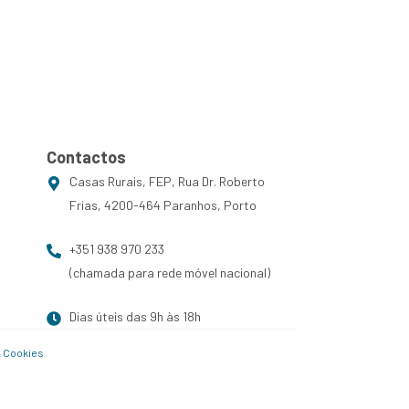
arketing
PT
EN
Contactos
Contactos
Casas Rurais, FEP, Rua Dr. Roberto
Frias, 4200-464 Paranhos, Porto
+351 938 970 233
(chamada para rede móvel nacional)
Dias úteis das 9h às 18h
& Cookies