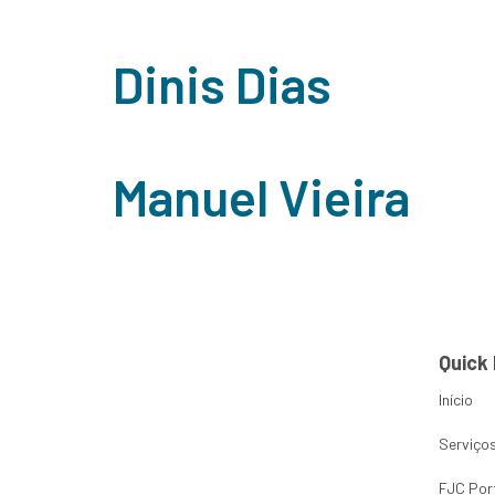
Dinis Dias
Manuel Vieira
Quick 
Início
Serviço
FJC Por